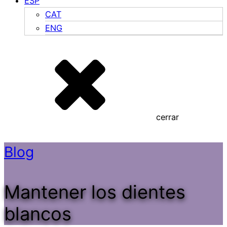
ESP
CAT
ENG
cerrar
Blog
Mantener los dientes
blancos