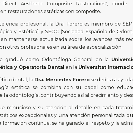
"Direct Aesthetic Composite Restorations", donde
en restauraciones estéticas con composite.
lencia profesional, la Dra. Forero es miembro de SE
lógica y Estética) y SEOC (Sociedad Española de Odont
miten mantenerse actualizada sobre los avances más rec
n otros profesionales en su área de especialización.
 se graduó como Odontóloga General en la
Univers
ética y Operatoria Dental
en la
Universitat Internaci
tica dental, la
Dra. Mercedes Forero
se dedica a ayudar
logía estética se combina con su papel como educa
 la odontología, contribuyendo así al crecimiento y desar
 minucioso y su atención al detalle en cada tratamie
stéticos excepcionales y una atención personalizada q
 formación continua, se ha ganado el respeto y la adm